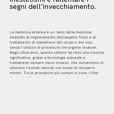
segni dell’invecchiamento.
La medicina estetica è un ramo della medicina
dedicato al miglioramento dell’aspetto fisico e al
trattamento di inestetismi del corpo e del viso,
senza l’utilizzo di procedure chirurgiche invasive.
Negli ultimi anni, questo settore ha visto una crescita
significativa, grazie a tecnologie avanzate e
trattamenti sempre meno invasivi, che consentono di
ottenere risultati naturali con tempi di recupero
minimi. Tra le procedure più comuni ci sono i filler
dermici, utilizzati per attenuare le rughe e dare
volume a determinate aree del viso, la tossina
botulinica, che rilassa temporaneamente i muscoli
facciali per ridurre le linee di espressione, e i
trattamenti laser per migliorare la texture della
pelle.
L’attrattiva della medicina estetica risiede nella sua